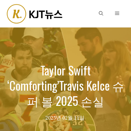
Skip
to
Menu
content
Taylor Swift
‘Comforting’Travis Kelce 슈
퍼 볼 2025 손실
2025년 02월 11일