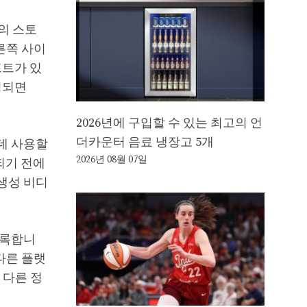
k의 스토
른쪽 사이
프트가 있
성되면
2026년에 구입할 수 있는 최고의 언
더카운터 음료 냉장고 5개
데 사용할
2026년 08월 07일
되기 전에
 생성 비디
도록합니
다른 플랫
 다른 정