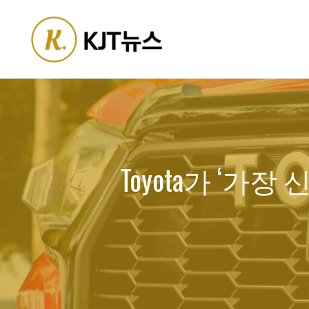
Skip
to
content
Toyota가 ‘가