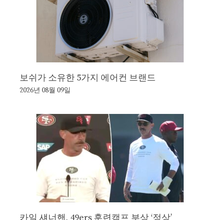
보쉬가 소유한 5가지 에어컨 브랜드
2026년 08월 09일
카일 섀너핸, 49ers 훈련캠프 부상 ‘정상’