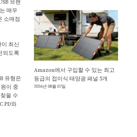
USB 브랜
는 매우
은 소매점
만이 최신
 충전되도록
Amazon에서 구입할 수 있는 최고
B 유형은
등급의 접이식 태양광 패널 5개
지원이 중
2026년 08월 07일
 찾을 수
C PD와