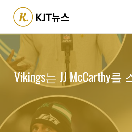
Skip
to
content
Vikings는 JJ McCart