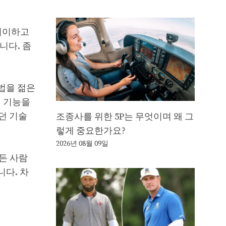
 기이하고
니다. 좀
법을 젊은
적 기능을
던 기술
조종사를 위한 5P는 무엇이며 왜 그
렇게 중요한가요?
2026년 08월 09일
든 사람
다. 차