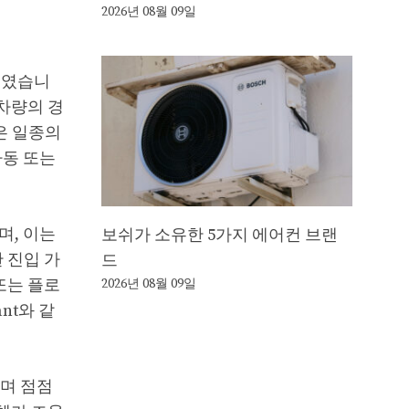
2026년 08월 09일
박스였습니
차량의 경
은 일종의
자동 또는
며, 이는
보쉬가 소유한 5가지 에어컨 브랜
 진입 가
드
또는 플로
2026년 08월 09일
nt와 같
으며 점점