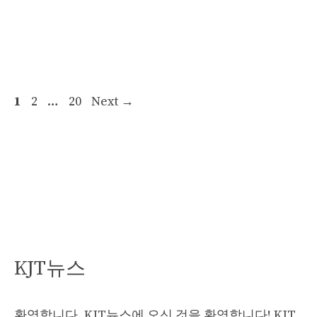
Page
Page
Page
1
2
…
20
Next
→
KJT뉴스
환영합니다, KJT뉴스에 오신 것을 환영합니다! KJT