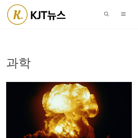
Skip
to
Menu
content
과학