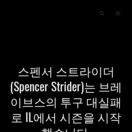
Skip
to
Menu
content
스펜서 스트라이더
(Spencer Strider)는 브레
이브스의 투구 대실패
로 IL에서 시즌을 시작
했습니다.