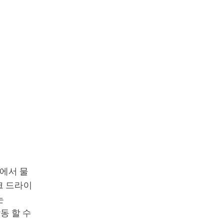
에서 물
크 드라이
는
동 할 수