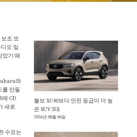
 보조 또
 라디오 및
받았기 때
ubaru와
파도를 만들
S에 CD
볼보 XC40보다 안전 등급이 더 높
가 새로
은 SUV 5대
2026년 08월 06일
대한 수요는