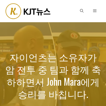
Skip
to
Menu
content
자이언츠는 소유자가
암 전투 중 팀과 함께 축
하하면서 John Mara에게
승리를 바칩니다.