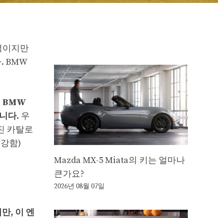
점적이지만
. BMW
.
BMW
니다.
우
진 카탈로
강함)
Mazda MX-5 Miata의 키는 얼마나
큰가요?
2026년 08월 07일
만, 이 엔