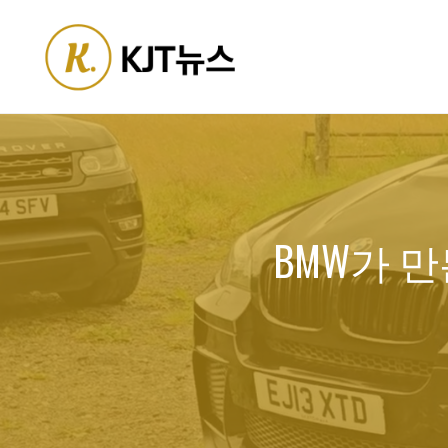
Skip
to
content
BMW가 