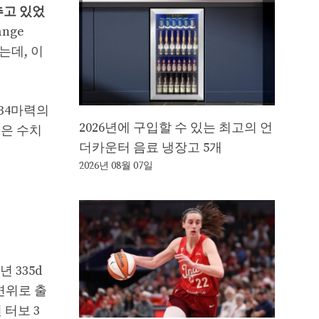
추고 있었
nge
는데, 이
34마력의
2026년에 구입할 수 있는 최고의 언
적은 수치
더카운터 음료 냉장고 5개
2026년 08월 07일
 335d
 변위로 출
 터보 3