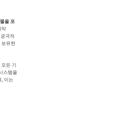
디젤을 포
지막
는 궁극적
을 보유한
 모든 기
e 시스템을
, 이는